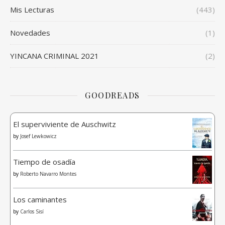
Mis Lecturas
(443)
Novedades
(1)
YINCANA CRIMINAL 2021
(2)
GOODREADS
El superviviente de Auschwitz
by
Josef Lewkowicz
Tiempo de osadía
by
Roberto Navarro Montes
Los caminantes
by
Carlos Sisí