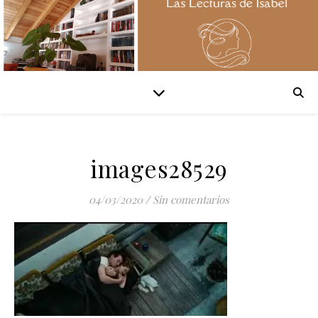
images28529
04/03/2020
/
Sin comentarios