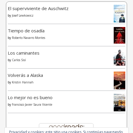
El superviviente de Auschwitz
by
Josef Lewkowicz
Tiempo de osadía
by
Roberto Navarro Montes
Los caminantes
by
Carlos Sisí
Volverás a Alaska
by
Kristin Hannah
Lo mejor no es bueno
by
Francisco Javier Saura Vicente
Privacidad y cookies: este sitio usa cookies. Si continúas navegando