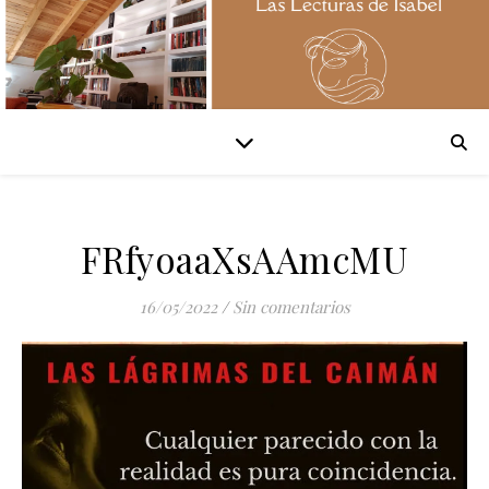
FRfyoaaXsAAmcMU
16/05/2022
/
Sin comentarios