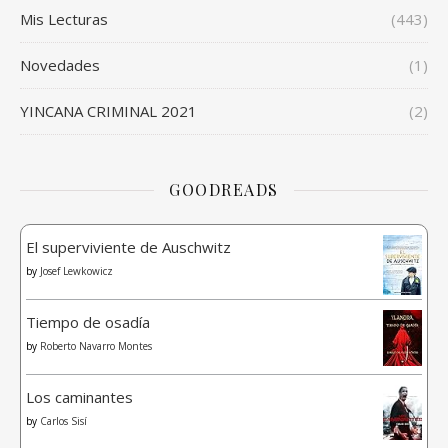
Mis Lecturas
(443)
Novedades
(1)
YINCANA CRIMINAL 2021
(2)
GOODREADS
El superviviente de Auschwitz
by
Josef Lewkowicz
Tiempo de osadía
by
Roberto Navarro Montes
Los caminantes
by
Carlos Sisí