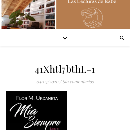
41Xhtl7bthL-1
04/03/2020
/
Sin comentarios