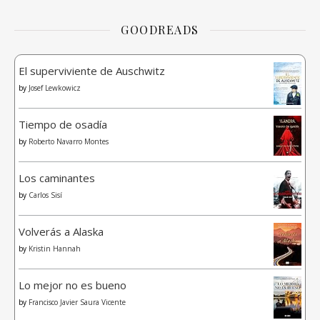
GOODREADS
El superviviente de Auschwitz
by
Josef Lewkowicz
Tiempo de osadía
by
Roberto Navarro Montes
Los caminantes
by
Carlos Sisí
Volverás a Alaska
by
Kristin Hannah
Lo mejor no es bueno
by
Francisco Javier Saura Vicente