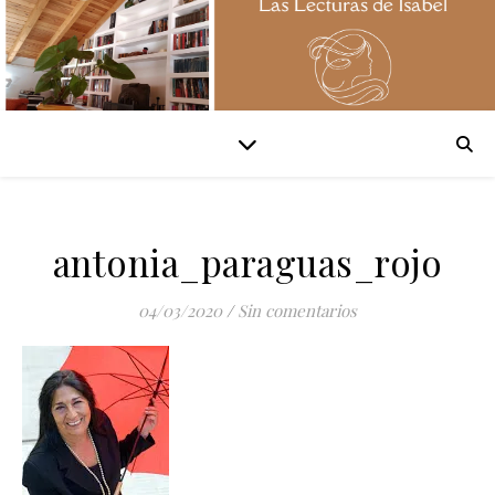
antonia_paraguas_rojo
04/03/2020
/
Sin comentarios