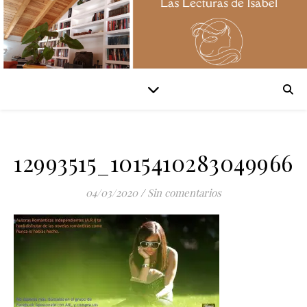
12993515_1015410283049966
04/03/2020
/
Sin comentarios