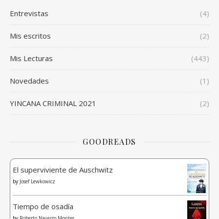
Entrevistas
(4)
Mis escritos
(2)
Mis Lecturas
(443)
Novedades
(1)
YINCANA CRIMINAL 2021
(2)
GOODREADS
El superviviente de Auschwitz
by
Josef Lewkowicz
Tiempo de osadía
by
Roberto Navarro Montes