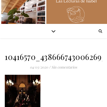
10416570_438666743006269_
04/03/2020
/
Sin comentarios