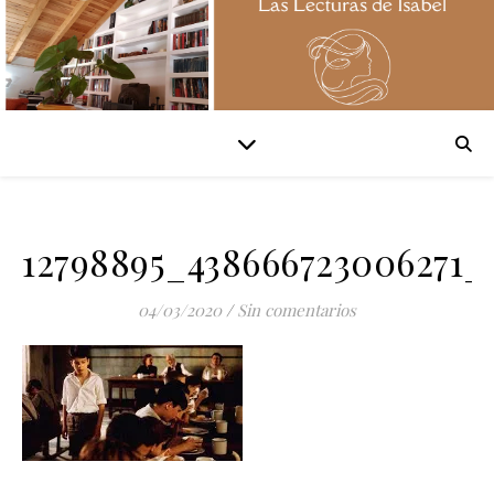
12798895_438666723006271_
04/03/2020
/
Sin comentarios