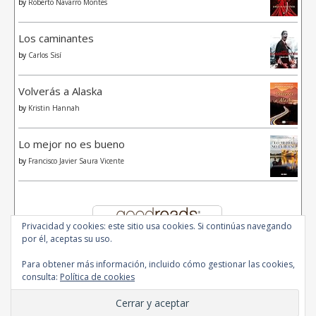
by
Roberto Navarro Montes
Los caminantes
by
Carlos Sisí
Volverás a Alaska
by
Kristin Hannah
Lo mejor no es bueno
by
Francisco Javier Saura Vicente
Privacidad y cookies: este sitio usa cookies. Si continúas navegando
por él, aceptas su uso.
Para obtener más información, incluido cómo gestionar las cookies,
consulta:
Política de cookies
© 2020 - All Rights Reserved.
Ashe Tema de
WP Royal
.
Inicio