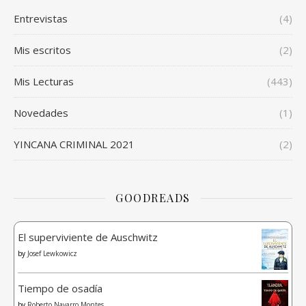
Entrevistas
(4)
Mis escritos
(2)
Mis Lecturas
(443)
Novedades
(1)
YINCANA CRIMINAL 2021
(2)
GOODREADS
El superviviente de Auschwitz
by
Josef Lewkowicz
Tiempo de osadía
by
Roberto Navarro Montes