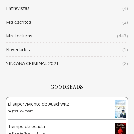
Entrevistas
(4)
Mis escritos
(2)
Mis Lecturas
(443)
Novedades
(1)
YINCANA CRIMINAL 2021
(2)
GOODREADS
El superviviente de Auschwitz
by
Josef Lewkowicz
Tiempo de osadía
by
Roberto Navarro Montes