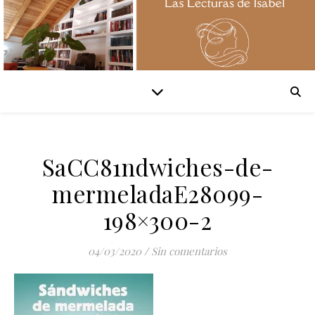
SaCC81ndwiches-de-
mermeladaE28099-
198×300-2
04/03/2020
/
Sin comentarios