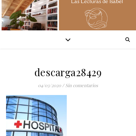
descarga28429
04/03/2020
/
Sin comentarios