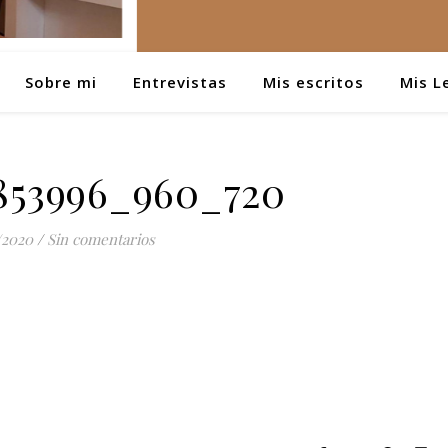
Sobre mi
Entrevistas
Mis escritos
Mis L
853996_960_720
/2020
/
Sin comentarios