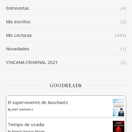
Entrevistas
(4)
Mis escritos
(2)
Mis Lecturas
(443)
Novedades
(1)
YINCANA CRIMINAL 2021
(2)
GOODREADS
El superviviente de Auschwitz
by
Josef Lewkowicz
Tiempo de osadía
by
Roberto Navarro Montes