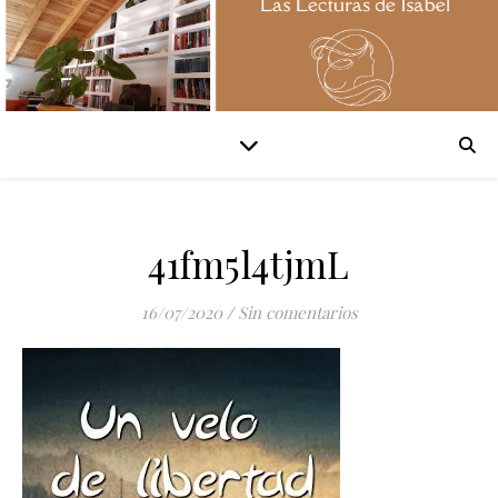
41fm5l4tjmL
16/07/2020
/
Sin comentarios