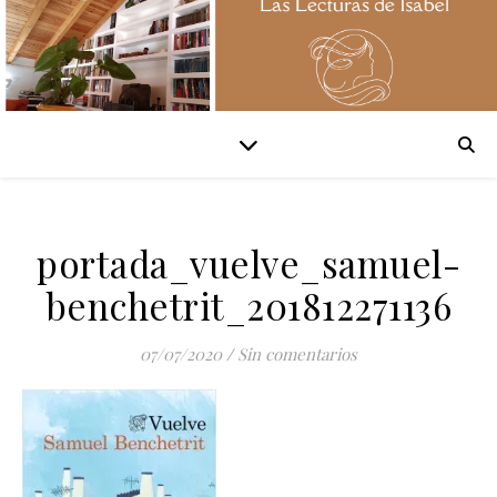
portada_vuelve_samuel-
benchetrit_201812271136
07/07/2020
/
Sin comentarios