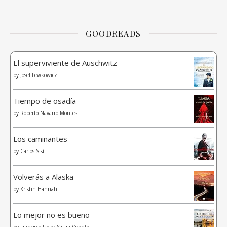
GOODREADS
El superviviente de Auschwitz
by
Josef Lewkowicz
Tiempo de osadía
by
Roberto Navarro Montes
Los caminantes
by
Carlos Sisí
Volverás a Alaska
by
Kristin Hannah
Lo mejor no es bueno
by
Francisco Javier Saura Vicente