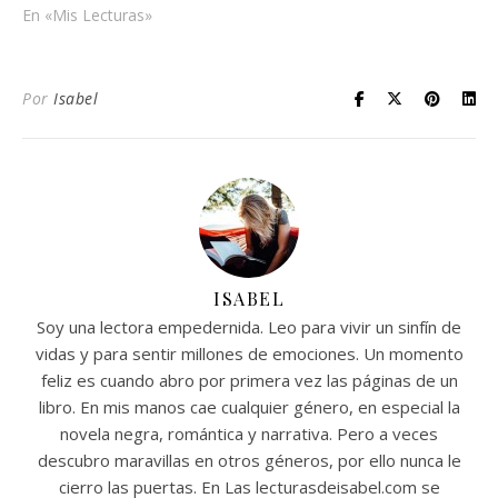
no sentirnos solos en este
En «Mis Lecturas»
mundo bloggero. si
quieres también te puedes
apuntar, toda la
Por
Isabel
informacion en el blog
Entre Libros…
ISABEL
Soy una lectora empedernida. Leo para vivir un sinfín de
vidas y para sentir millones de emociones. Un momento
feliz es cuando abro por primera vez las páginas de un
libro. En mis manos cae cualquier género, en especial la
novela negra, romántica y narrativa. Pero a veces
descubro maravillas en otros géneros, por ello nunca le
cierro las puertas. En Las lecturasdeisabel.com se