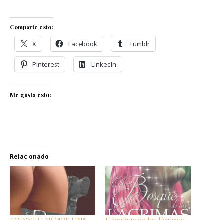
Comparte esto:
X
Facebook
Tumblr
Pinterest
LinkedIn
Me gusta esto:
Relacionado
TODOS TENEMOS UNA
El bosque de las lágrimas.