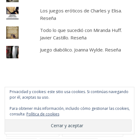
Los juegos eróticos de Charles y Elisa.
Reseña
Todo lo que sucedió con Miranda Huff.
Javier Castillo. Reseña
Juego diabólico. Joanna Wylde. Reseña
ETIQUETAS
Privacidad y cookies: este sitio usa cookies. Si continúas navegando
por él, aceptas su uso.
ALREVÉS
(4)
ANA LENA RIVERA
(3)
Para obtener más información, incluido cómo gestionar las cookies,
consulta:
Política de cookies
AUTISMO
(2)
AUTOPUBLICADO
(37)
COLECCIÓN CHIC
(2)
CUENTO ILUSTRADO
(4)