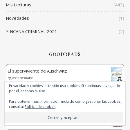
Mis Lecturas
(443)
Novedades
(1)
YINCANA CRIMINAL 2021
(2)
GOODREADS
El superviviente de Auschwitz
by
Josef Lewkowicz
Privacidad y cookies: este sitio usa cookies. Si continúas navegando
por él, aceptas su uso.
Tiempo de osadía
by
Roberto Navarro Montes
Para obtener más información, incluido cómo gestionar las cookies,
consulta:
Política de cookies
Los caminantes
by
Carlos Sisí