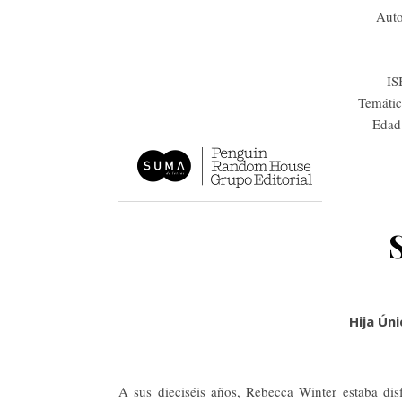
Auto
IS
Temátic
Edad
Hija Ún
A sus dieciséis años, Rebecca Winter estaba di