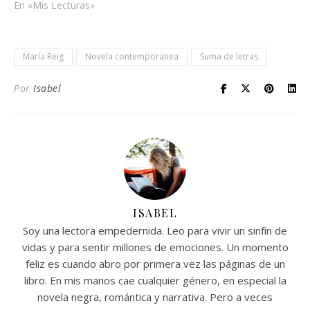
que dice: donde hubo
En «Mis Lecturas»
fuego, siempre quedan
cenizas. Pues en mi caso
sería: «Donde hubo amor,
María Reig
Novela contemporanea
Suma de letras
dolor y engaño, sólo
puede quedar odio.» Sí,
porque lo odiaba con…
Por
Isabel
ISABEL
Soy una lectora empedernida. Leo para vivir un sinfín de
vidas y para sentir millones de emociones. Un momento
feliz es cuando abro por primera vez las páginas de un
libro. En mis manos cae cualquier género, en especial la
novela negra, romántica y narrativa. Pero a veces