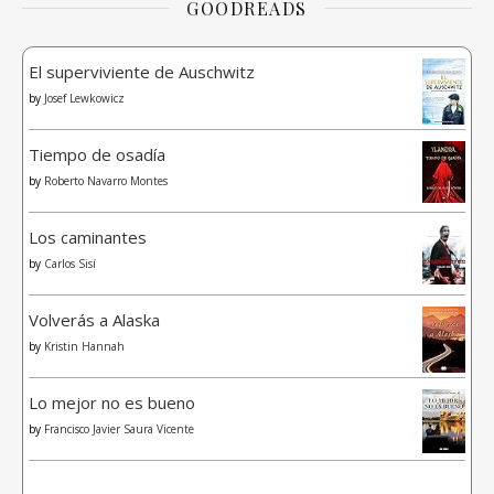
GOODREADS
El superviviente de Auschwitz
by
Josef Lewkowicz
Tiempo de osadía
by
Roberto Navarro Montes
Los caminantes
by
Carlos Sisí
Volverás a Alaska
by
Kristin Hannah
Lo mejor no es bueno
by
Francisco Javier Saura Vicente