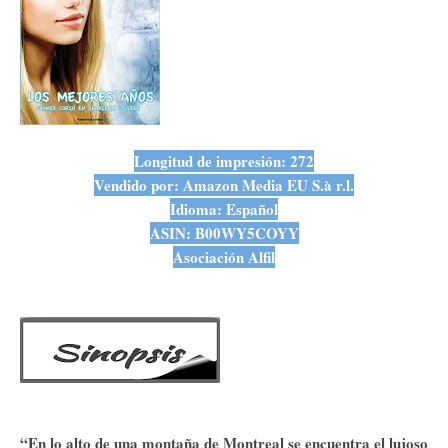
Longitud de impresión: 272
Vendido por: Amazon Media EU S.à r.l.
Idioma: Español
ASIN: B00WY5COYY
Asociación Alfil
“En lo alto de una montaña de Montreal se encuentra el lujoso