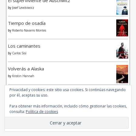
El superviviente de Auschwitz
by
Josef Lewkowicz
Tiempo de osadía
by
Roberto Navarro Montes
Los caminantes
by
Carlos Sisí
Volverás a Alaska
by
Kristin Hannah
Privacidad y cookies: este sitio usa cookies. Si continúas navegando
Lo mejor no es bueno
por él, aceptas su uso.
by
Francisco Javier Saura Vicente
Para obtener más información, incluido cómo gestionar las cookies,
consulta:
Política de cookies