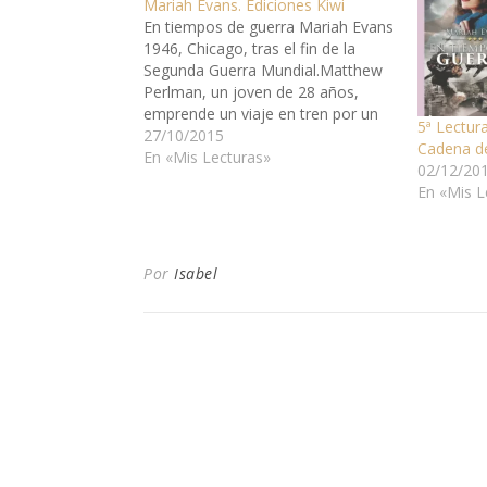
Mariah Evans. Ediciones Kiwi
En tiempos de guerra Mariah Evans
1946, Chicago, tras el fin de la
Segunda Guerra Mundial.Matthew
Perlman, un joven de 28 años,
emprende un viaje en tren por un
5ª Lectura
motivo que solo él sabe y que
27/10/2015
Cadena d
puede cambiar su vida para
En «Mis Lecturas»
02/12/20
siempre. Allí conocerá a la señora
En «Mis L
Watts, la que será…
Por
Isabel