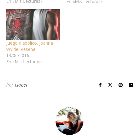
En «Mis Lecturas»
puede ser): no presta
En «Mis Lecturas»
demasiada atención en la
escuela, no es demasiado
sociable, ama los
videojuegos y pasa mucho
tiempo con sus amigos...
en…
Juego diabólico. Joanna
Wylde. Reseña
13/06/2016
En «Mis Lecturas»
Por
Isabel