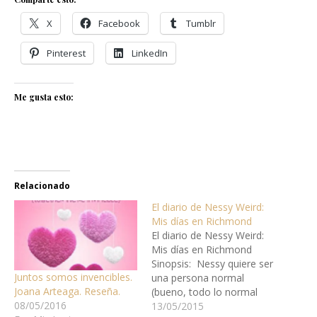
X
Facebook
Tumblr
Pinterest
LinkedIn
Me gusta esto:
Relacionado
El diario de Nessy Weird:
Mis días en Richmond
El diario de Nessy Weird:
Mis días en Richmond
Sinopsis: Nessy quiere ser
Juntos somos invencibles.
una persona normal
Joana Arteaga. Reseña.
(bueno, todo lo normal
08/05/2016
que una chica de 16 años
13/05/2015