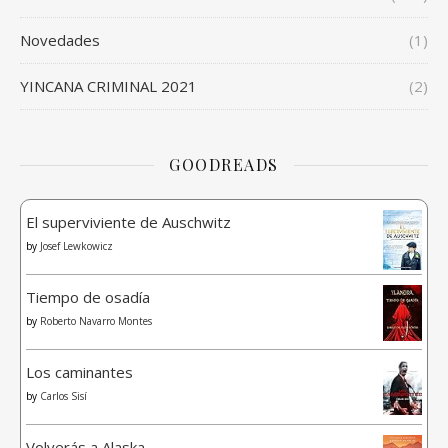
Novedades
(1)
YINCANA CRIMINAL 2021
(2)
GOODREADS
El superviviente de Auschwitz
by
Josef Lewkowicz
Tiempo de osadía
by
Roberto Navarro Montes
Los caminantes
by
Carlos Sisí
Volverás a Alaska