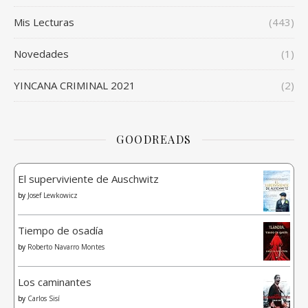
Mis Lecturas
(443)
Novedades
(1)
YINCANA CRIMINAL 2021
(2)
GOODREADS
El superviviente de Auschwitz
by
Josef Lewkowicz
Tiempo de osadía
by
Roberto Navarro Montes
Los caminantes
by
Carlos Sisí