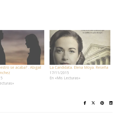
uestro se acaba? . Abigail
La Candidata. Elena Moya. Reseña
ánchez
17/11/2015
15
En «Mis Lecturas»
ecturas»