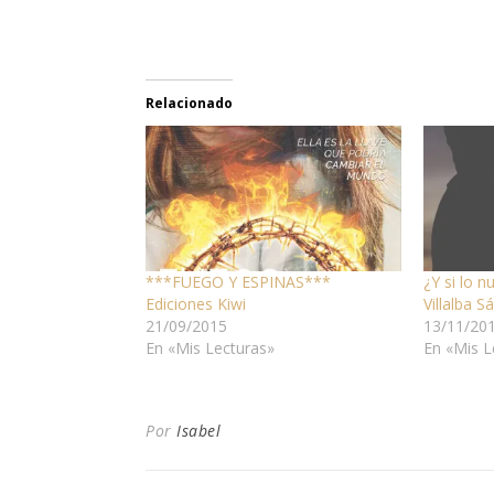
Relacionado
***FUEGO Y ESPINAS***
¿Y si lo n
Ediciones Kiwi
Villalba S
21/09/2015
13/11/20
En «Mis Lecturas»
En «Mis L
Por
Isabel