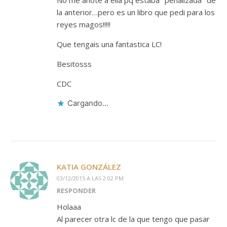
No me anote a ella pq estaba "penalizada" de
la anterior…pero es un libro que pedi para los
reyes magos!!!!!
Que tengais una fantastica LC!
Besitosss
CDC
Cargando...
KATIA GONZÁLEZ
03/12/2015 A LAS 2:02 PM
RESPONDER
Holaaa
Al parecer otra lc de la que tengo que pasar