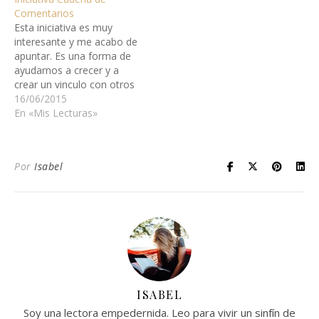
Comentarios
Esta iniciativa es muy
interesante y me acabo de
apuntar. Es una forma de
ayudarnos a crecer y a
crear un vinculo con otros
blogs, pero sobre todo a
16/06/2015
no sentirnos solos en este
En «Mis Lecturas»
mundo bloggero. si
quieres también te puedes
apuntar, toda la
Por
Isabel
informacion en el blog
Entre Libros…
ISABEL
Soy una lectora empedernida. Leo para vivir un sinfín de