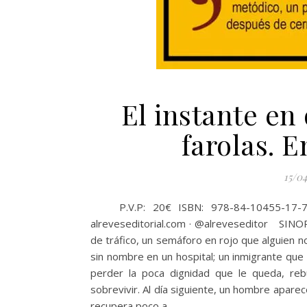
El instante en
farolas. 
15/04
P.V.P: 20€ ISBN: 978-84-10455-17-7 Fo
alreveseditorial.com · @alreveseditor SINOP
de tráfico, un semáforo en rojo que alguien n
sin nombre en un hospital; un inmigrante qu
perder la poca dignidad que le queda, rebu
sobrevivir. Al día siguiente, un hombre apar
recupera poco a…