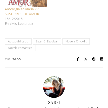
americanos).…
Antología solidaria 27
SUSURROS DE AMOR
15/12/2015
En «Mis Lecturas»
Autopublicado
Ester G. Escobar
Novela Chick-lit
Novela romántica
Por
Isabel
ISABEL