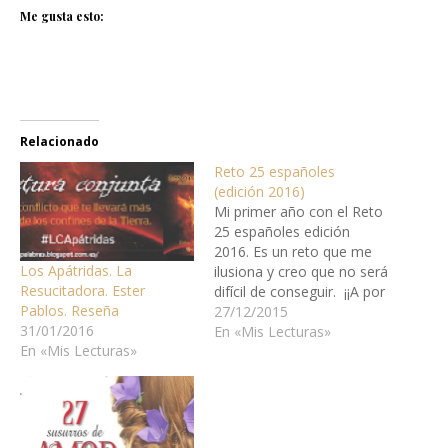
Me gusta esto:
Relacionado
Reto 25 españoles
(edición 2016)
Mi primer año con el Reto
25 españoles edición
2016. Es un reto que me
Los Apátridas. La
ilusiona y creo que no será
Resucitadora. Ester
difícil de conseguir. ¡¡A por
Pablos. Reseña
ello !! Versión 2016 El
27/12/2015
31/01/2016
objetivo : leer, durante el
En «Mis Lecturas»
En «Mis Lecturas»
2016, 25 libros
escritos originariamente en
español (se incluirían, por
tanto, escritores
españoles e hispano