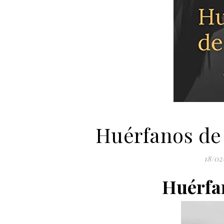
Huérfanos de
18/02
Huérfa