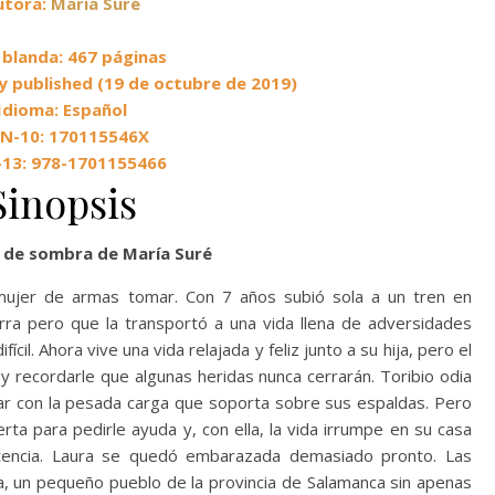
utora:
María Suré
blanda: 467 páginas
y published (19 de octubre de 2019)
Idioma: Español
BN-10: 170115546X
-13: 978-1701155466
Sinopsis
 de sombra de María Suré
mujer de armas tomar. Con 7 años subió sola a un tren en
erra pero que la transportó a una vida llena de adversidades
ícil. Ahora vive una vida relajada y feliz junto a su hija, pero el
 y recordarle que algunas heridas nunca cerrarán. Toribio odia
ar con la pesada carga que soporta sobre sus espaldas. Pero
uerta para pedirle ayuda y, con ella, la vida irrumpe en su casa
stencia. Laura se quedó embarazada demasiado pronto. Las
gra, un pequeño pueblo de la provincia de Salamanca sin apenas