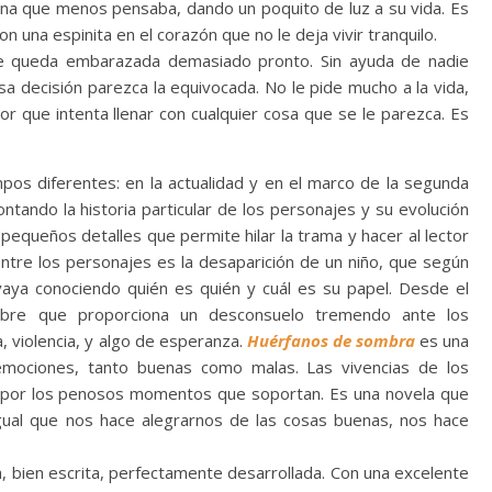
ona que menos pensaba, dando un poquito de luz a su vida. Es
una espinita en el corazón que no le deja vivir tranquilo.
 queda embarazada demasiado pronto. Sin ayuda de nadie
a decisión parezca la equivocada. No le pide mucho a la vida,
mor que intenta llenar con cualquier cosa que se le parezca. Es
os diferentes: en la actualidad y en el marco de la segunda
ontando la historia particular de los personajes y su evolución
equeños detalles que permite hilar la trama y hacer al lector
entre los personajes es la desaparición de un niño, que según
vaya conociendo quién es quién y cuál es su papel. Desde el
dumbre que proporciona un desconsuelo tremendo ante los
, violencia, y algo de esperanza.
Huérfanos de sombra
es una
emociones, tanto buenas como malas. Las vivencias de los
 por los penosos momentos que soportan. Es una novela que
gual que nos hace alegrarnos de las cosas buenas, nos hace
a, bien escrita, perfectamente desarrollada. Con una excelente